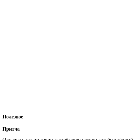
Полезное
Притча
Однажды, как-то давно, я отчётливо помню, это был тёплый,